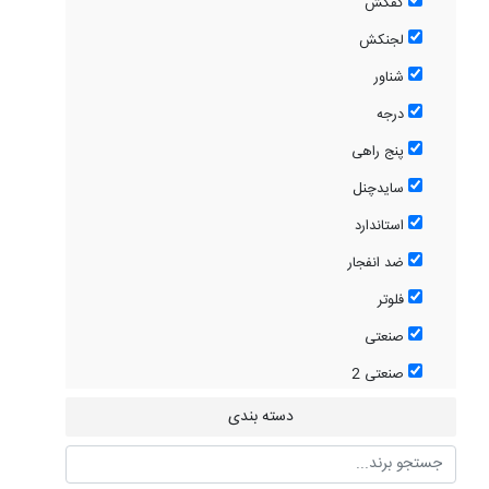
کفکش
لجنکش
شناور
درجه
پنج راهی
سایدچنل
استاندارد
ضد انفجار
فلوتر
صنعتی
صنعتی 2
دسته بندی