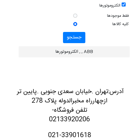
الکتروموتورها
فقط موجودها
کلیه کالاها
جستجو
ABB , , الکتروموتورها
آدرس:تهران .خیابان سعدی جنوبی .پایین تر
ازچهارراه مخبرالدوله پلاک 278
تلفن فروشگاه-
02133920206
021-33901618