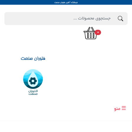
0
☰ منو