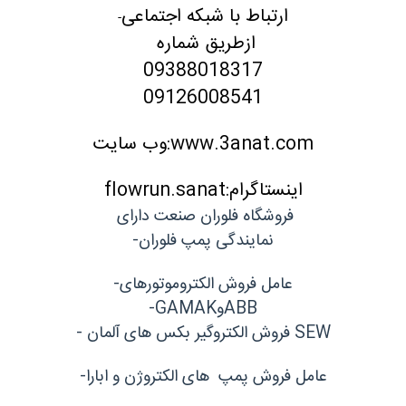
ارتباط با شبکه اجتماعی
-
ازطریق شماره
09388018317
09126008541
www.3anat.com:وب سایت
اینستاگرام:flowrun.sanat
فروشگاه فلوران صنعت دارای
نمایندگی پمپ فلوران-
عامل فروش الکتروموتورهای-
ABBوGAMAK-
SEW فروش الکتروگیر بکس های آلمان -
عامل فروش پمپ های الکتروژن و ابارا-