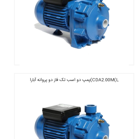
CDA2.00M(L)پمپ دو اسب تک فاز دو پروانه آبارا
قیمت : 52,180,000 تومان