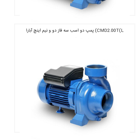
CMD2.00T(L) پمپ دو اسب سه فاز دو و نیم اینچ آبارا
قیمت : 39,540,000 تومان