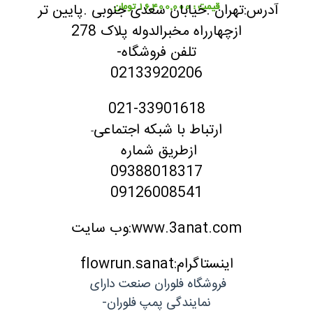
آدرس:تهران .خیابان سعدی جنوبی .پایین تر
قیمت : 16,400,000 تومان
ازچهارراه مخبرالدوله پلاک 278
تلفن فروشگاه-
02133920206
021-33901618
ارتباط با شبکه اجتماعی
-
ازطریق شماره
09388018317
09126008541
www.3anat.com:وب سایت
اینستاگرام:flowrun.sanat
فروشگاه فلوران صنعت دارای
نمایندگی پمپ فلوران-