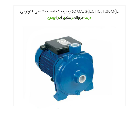
CMA/S(ECHO)1.00M(L) پمپ یک اسب بشقابی اکونومی
پروانه استیل آبارا
قیمت : 16,836,000 تومان