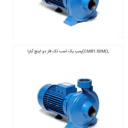
CMB1.00M(L)پمپ یک اسب تک فاز دو اینچ آبارا
قیمت : 31,470,000 تومان