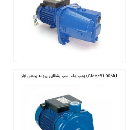
CMA/B1.00M(L) پمپ یک اسب بشقابی پروانه برنجی آبارا
قیمت : 17,286,800 تومان