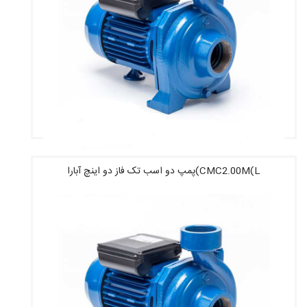
CMC2.00M(L)پمپ دو اسب تک فاز دو اینچ آبارا
قیمت : 40,410,000 تومان