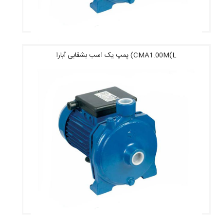
CMA1.00M(L) پمپ یک اسب بشقابی آبارا
قیمت : 14,959,200 تومان