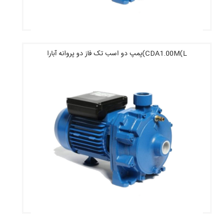
CDA1.00M(L)پمپ دو اسب تک فاز دو پروانه آبارا
قیمت : 38,900,000 تومان