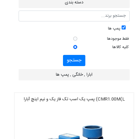
دسته بندی
پمپ ها
فقط موجودها
کلیه کالاها
جستجو
ابارا , خانگی , پمپ ها
CMR1.00M(L) پمپ یک اسب تک فاز یک و نیم اینچ آبارا