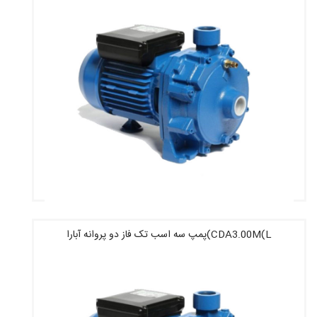
CDA3.00M(L)پمپ سه اسب تک فاز دو پروانه آبارا
قیمت : 46,560,000 تومان