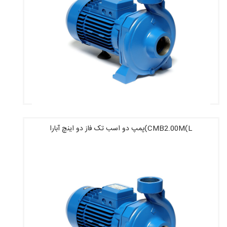
CMB2.00M(L)پمپ دو اسب تک فاز دو اینچ آبارا
قیمت : 29,400,000 تومان