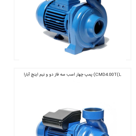
CMD4.00T(L) پمپ چهار اسب سه فاز دو و نیم اینچ آبارا
قیمت : 17,940,000 تومان