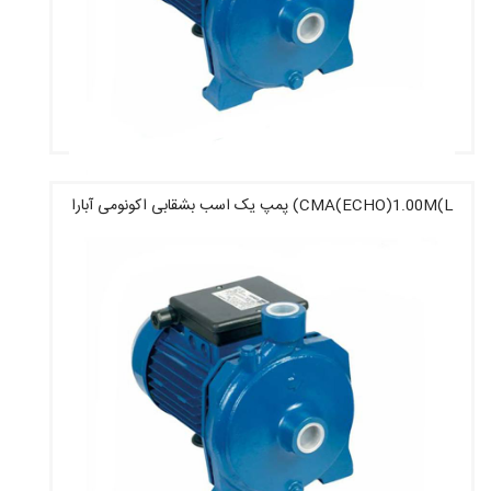
CMA(ECHO)1.00M(L) پمپ یک اسب بشقابی اکونومی آبارا
قیمت : 18,768,000 تومان