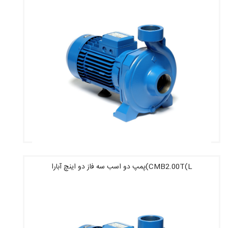
CMB2.00T(L)پمپ دو اسب سه فاز دو اینچ آبارا
قیمت : 39,360,000 تومان