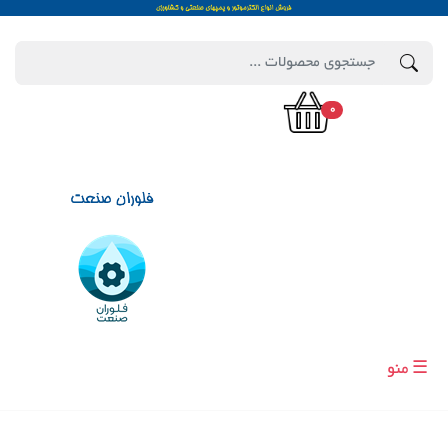
0
☰ منو