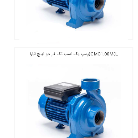
CMC1.00M(L)پمپ یک اسب تک فاز دو اینچ آبارا
قیمت : 31,000,000 تومان