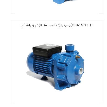
CDA15.00T(L)پمپ پانزده اسب سه فاز دو پروانه آبارا
قیمت : 16,900,000 تومان