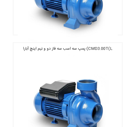
CMD3.00T(L) پمپ سه اسب سه فاز دو و نیم اینچ آبارا
قیمت : 55,730,000 تومان