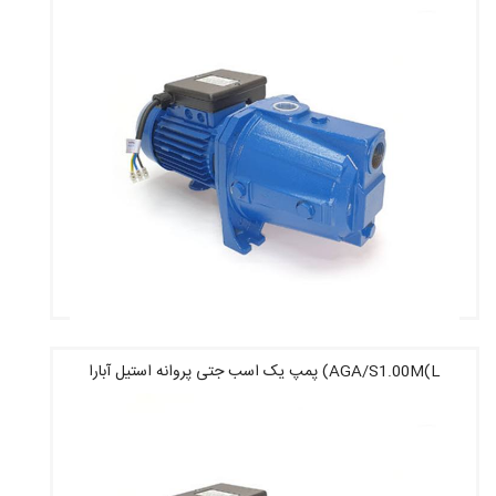
AGA/S1.00M(L) پمپ یک اسب جتی پروانه استیل آبارا
قیمت : 14,959,200 تومان