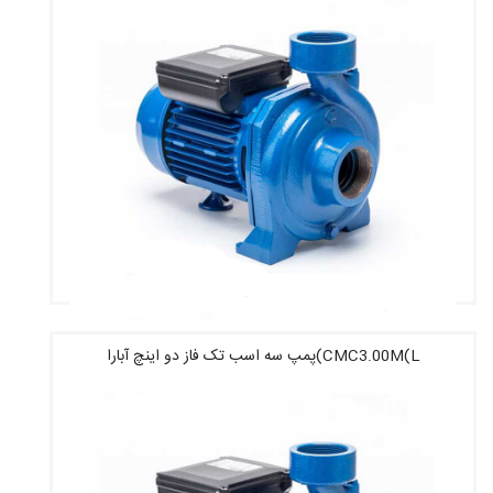
CMC3.00M(L)پمپ سه اسب تک فاز دو اینچ آبارا
قیمت : 38,200,000 تومان