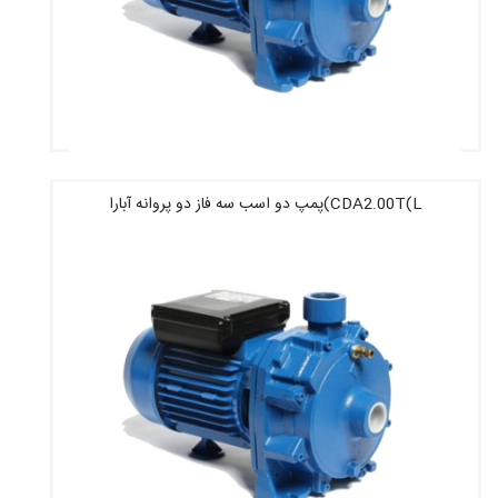
CDA2.00T(L)پمپ دو اسب سه فاز دو پروانه آبارا
قیمت : 44,086,000 تومان