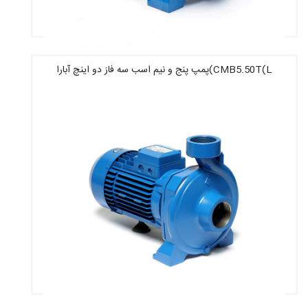
CMB5.50T(L)پمپ پنج و نیم اسب سه فاز دو اینچ آبارا
قیمت : 19,860,000 تومان