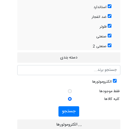
استاندارد
ضد انفجار
فلوتر
صنعتی
صنعتی 2
دسته بندی
الکتروموتورها
فقط موجودها
کلیه کالاها
جستجو
, , الکتروموتورها