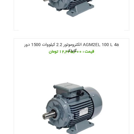
AGM2EL 100 L 4a الکتروموتور 2.2 کیلووات 1500 دور
گاماک
قیمت : 12,245,200 تومان