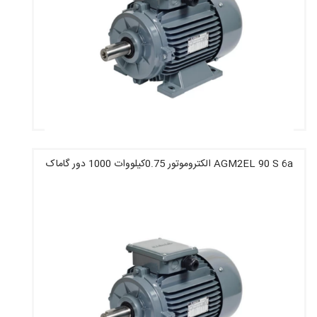
AGM2EL 90 S 6a الکتروموتور 0.75کیلووات 1000 دور گاماک
قیمت : 175,784,400 تومان