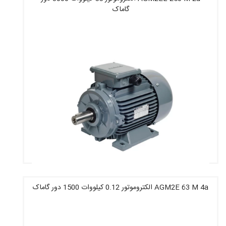
گاماک
قیمت : 165,140,000 تومان
AGM2E 63 M 4a الکتروموتور 0.12 کیلووات 1500 دور گاماک
قیمت : 182,334,800 تومان