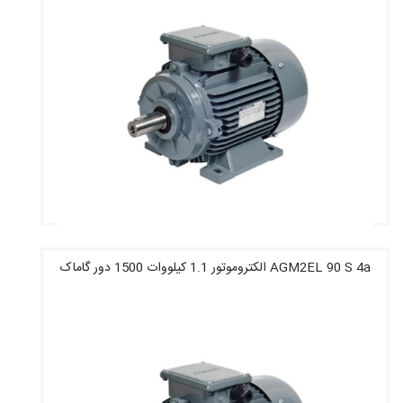
AGM2EL 90 S 4a الکتروموتور 1.1 کیلووات 1500 دور گاماک
قیمت : 6,246,800 تومان