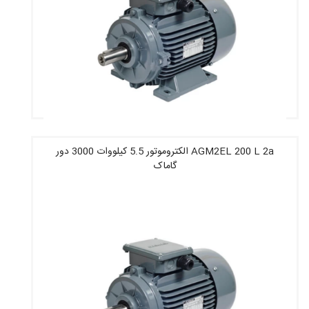
AGM2EL 200 L 2a الکتروموتور 5.5 کیلووات 3000 دور
گاماک
قیمت : 56,064,800 تومان