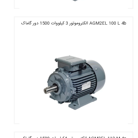
AGM2EL 100 L 4b الکتروموتور 3 کیلووات 1500 دور گاماک
قیمت : 15,860,800 تومان