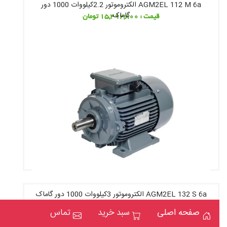
AGM2EL 112 M 6a الکتروموتور 2.2کیلووات 1000 دور
گاماک
قیمت : 15,492,800 تومان
AGM2EL 132 S 6a الکتروموتور 3کیلووات 1000 دور گاماک
صفحه اصلی
سبد خرید
تماس
قیمت : 19,835,200 تومان