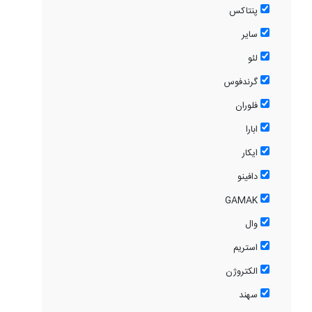
پنتاکس
سایر
لئو
گرندفوس
فلوران
ابارا
ایکار
دافینو
GAMAK
وال
استریم
الکتروژن
سهند