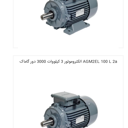
AGM2EL 100 L 2a الکتروموتور 3 کیلووات 3000 دور گاماک
قیمت : 11,877,200 تومان