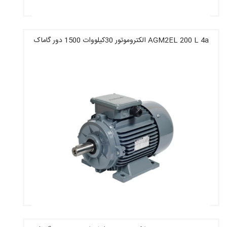
AGM2EL 200 L 4a الکتروموتور 30کیلووات 1500 دور گاماک
قیمت : 63,112,000 تومان