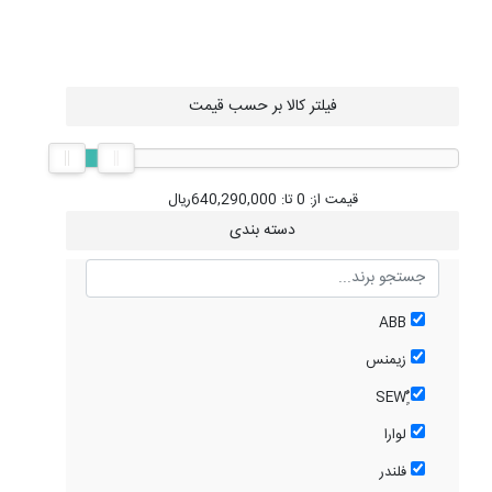
فیلتر کالا بر حسب قیمت
قیمت از:
0
تا:
640,290,000
ریال
دسته بندی
ABB
زیمنس
ٌٍُSEW
لوارا
فلندر