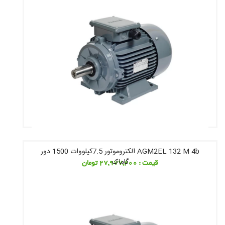
AGM2EL 132 M 4b الکتروموتور 7.5کیلووات 1500 دور
گاماک
قیمت : 27,977,200 تومان