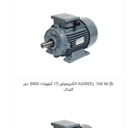
AGM2EL 160 M 2b الکتروموتور 15 کیلووات 3000 دور
گاماک
قیمت : 50,379,200 تومان