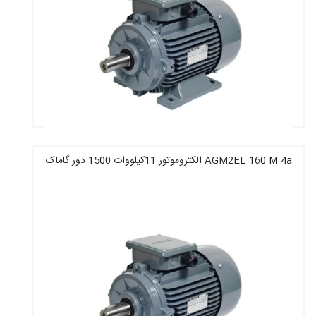
AGM2EL 160 M 4a الکتروموتور 11کیلووات 1500 دور گاماک
قیمت : 31,712,400 تومان