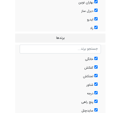
بهاران نوین
دیزل ساز
ایدرو
راد
برندها
خانگی
کفکش
لجنکش
شناور
درجه
پنج راهی
سایدچنل