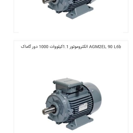
AGM2EL 90 L6b الکتروموتور 1.1کیلووات 1000 دور گاماک
قیمت : 11,325,200 تومان