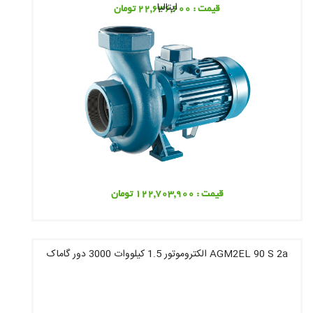
ایتالیا
قیمت : 22,636,600 تومان
قیمت : 122,703,900 تومان
AGM2EL 90 S 2a الکتروموتور 1.5 کیلووات 3000 دور گاماک