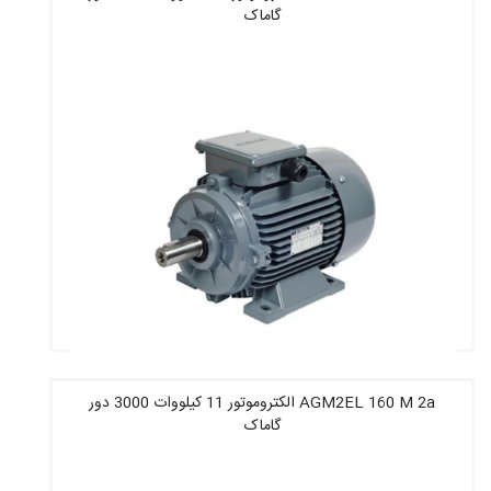
گاماک
قیمت : 29,992,000 تومان
AGM2EL 160 M 2a الکتروموتور 11 کیلووات 3000 دور
گاماک
قیمت : 31,951,600 تومان