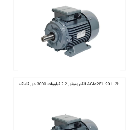
AGM2EL 90 L 2b الکتروموتور 2.2 کیلووات 3000 دور گاماک
قیمت : 10,285,600 تومان