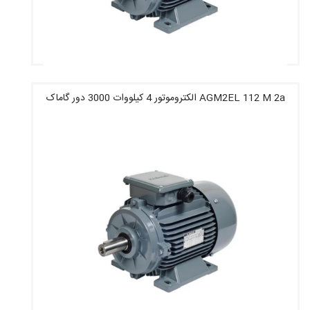
AGM2EL 112 M 2a الکتروموتور 4 کیلووات 3000 دور گاماک
قیمت : 16,716,400 تومان