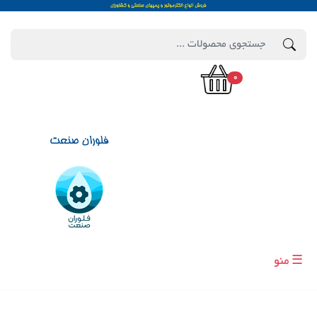
0
☰ منو