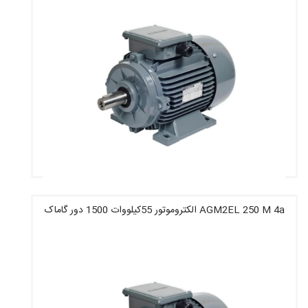
AGM2EL 250 M 4a الکتروموتور 55کیلووات 1500 دور گاماک
قیمت : 148,000,400 تومان