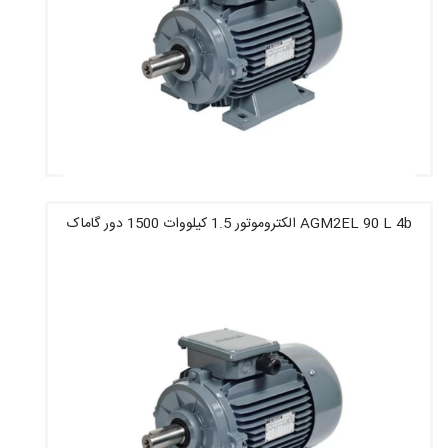
AGM2EL 90 L 4b الکتروموتور 1.5 کیلووات 1500 دور گاماک
قیمت : 10,957,200 تومان