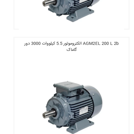
AGM2EL 200 L 2b الکتروموتور 5.5 کیلووات 3000 دور
گاماک
قیمت : 121,375,600 تومان