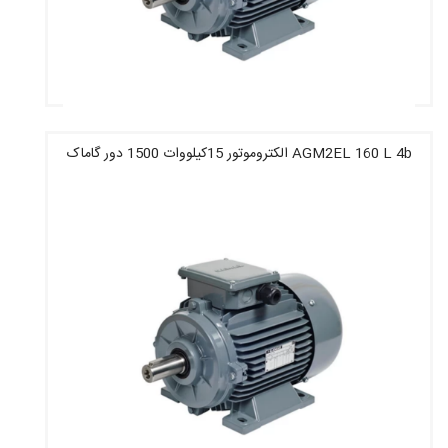
AGM2EL 160 L 4b الکتروموتور 15کیلووات 1500 دور گاماک
قیمت : 52,522,800 تومان