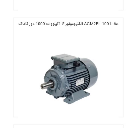
AGM2EL 100 L 6a الکتروموتور 1.5کیلووات 1000 دور گاماک
قیمت : 12,677,600 تومان