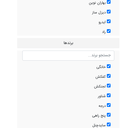
بهاران نوین
دیزل ساز
ایدرو
راد
برندها
خانگی
کفکش
لجنکش
شناور
درجه
پنج راهی
سایدچنل