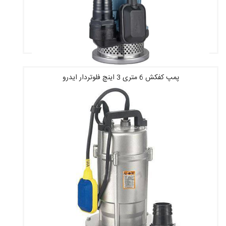
پمپ کفکش 6 متری 3 اینچ فلوتردار ایدرو
قیمت : 3,703,000 تومان