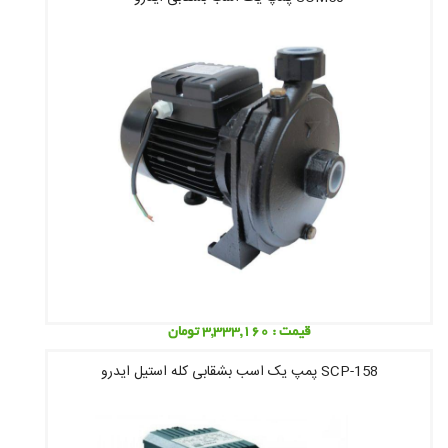
قیمت : 3,333,160 تومان
SCP-158 پمپ یک اسب بشقابى کله استیل ایدرو