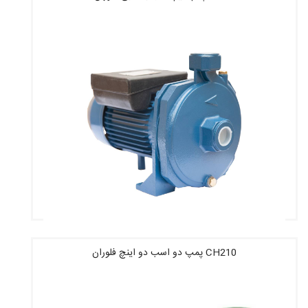
قیمت : 11,389,600 تومان
CH210 پمپ دو اسب دو اینچ فلوران
قیمت : 4,825,400 تومان