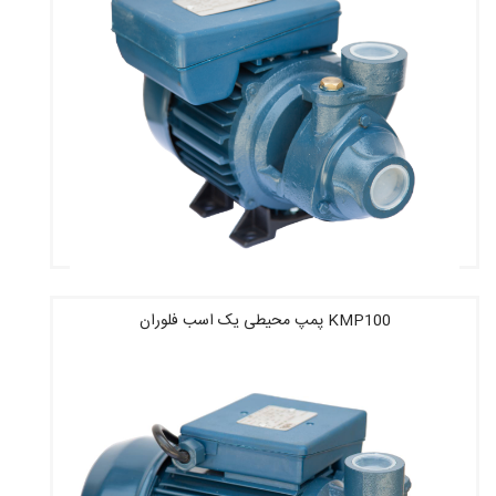
KMP100 پمپ محیطی یک اسب فلوران
قیمت : 3,137,200 تومان