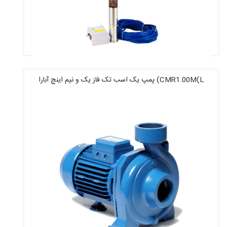
CMR1.00M(L) پمپ یک اسب تک فاز یک و نیم اینچ آبارا
قیمت : 13,225,000 تومان