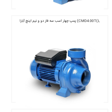
CMD4.00T(L) پمپ چهار اسب سه فاز دو و نیم اینچ آبارا
قیمت : 17,940,000 تومان