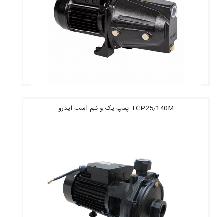
TCP25/140M پمپ یک و نیم اسب ایدرو
قیمت : 3,340,520 تومان