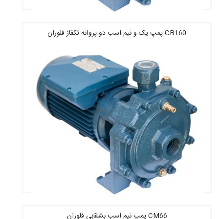
CB160 پمپ یک و نیم اسب دو پروانه تکفاز فلوران
قیمت : 11,757,600 تومان
CM66 پمپ نیم اسب بشقابی فلوران