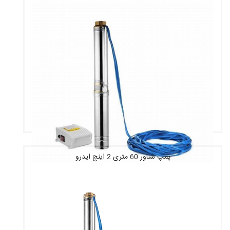
پمپ شناور 60 متری 2 اینچ ایدرو
قیمت : 10,971,920 تومان