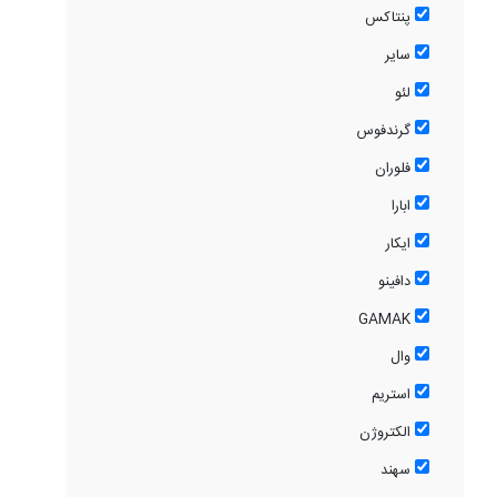
پنتاکس
سایر
لئو
گرندفوس
فلوران
ابارا
ایکار
دافینو
GAMAK
وال
استریم
الکتروژن
سهند