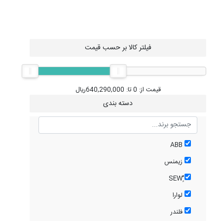
فیلتر کالا بر حسب قیمت
قیمت از:
0
تا:
640,290,000
ریال
دسته بندی
ABB
زیمنس
ٌٍُSEW
لوارا
فلندر