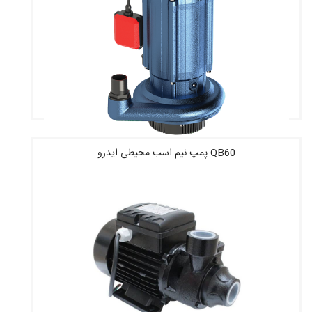
QB60 پمپ نیم اسب محیطی ایدرو
قیمت : 10,552,400 تومان