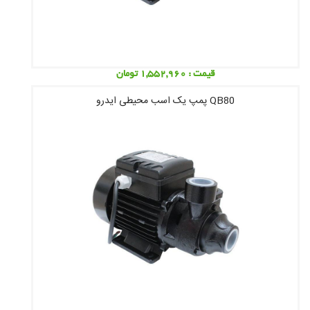
قیمت : 1,552,960 تومان
QB80 پمپ یک اسب محیطی ایدرو