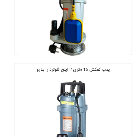
پمپ کفکش 16 متری 2 اینچ فلوتردار ایدرو
قیمت : 2,783,920 تومان