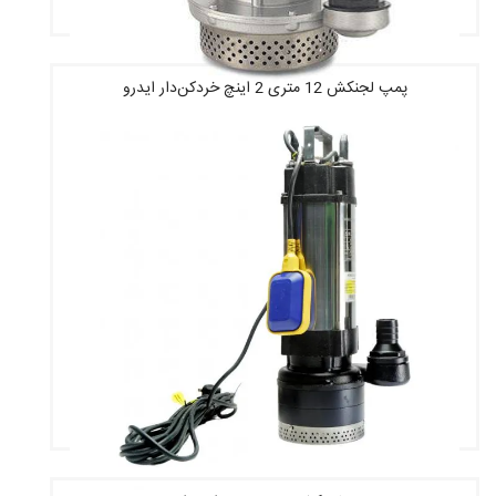
پمپ لجنکش 12 متری 2 اینچ خردکن‌دار ایدرو
قیمت : 4,623,920 تومان