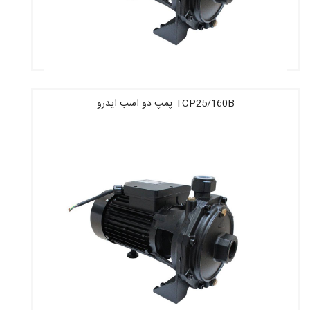
TCP25/160B پمپ دو اسب ایدرو
قیمت : 5,914,680 تومان