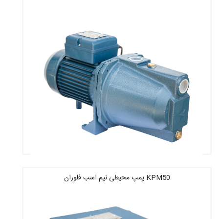
قیمت : 5,566,000 تومان
KPM50 پمپ محیطی نیم اسب فلوران
قیمت : 5,784,040 تومان