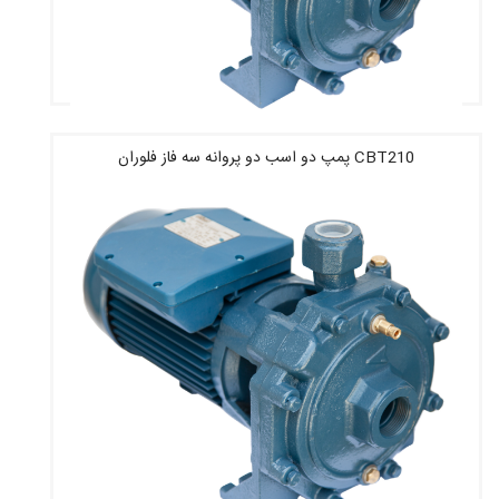
CBT210 پمپ دو اسب دو پروانه سه فاز فلوران
قیمت : 13,386,000 تومان