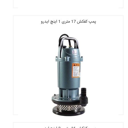
پمپ کفکش 17 متری 1 اینچ ایدرو
قیمت : 6,136,400 تومان