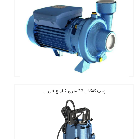
پمپ کفکش 32 متری 2 اینچ فلوران
قیمت : 12,466,000 تومان