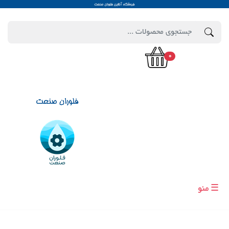
0
☰ منو