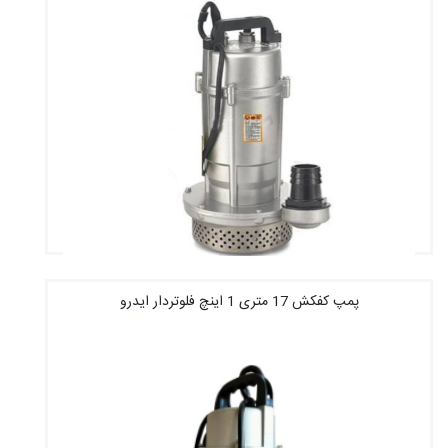
پمپ کفکش 17 متری 1 اینچ فلوتردار ایدرو
قیمت : 4,425,200 تومان