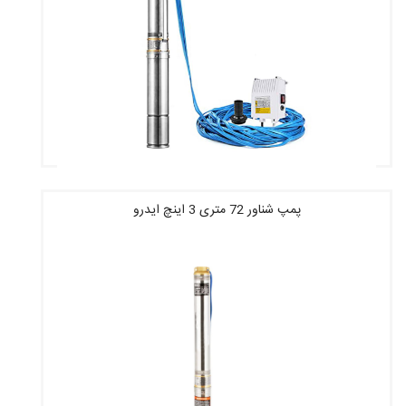
پمپ شناور 72 متری 3 اینچ ایدرو
قیمت : 11,268,160 تومان