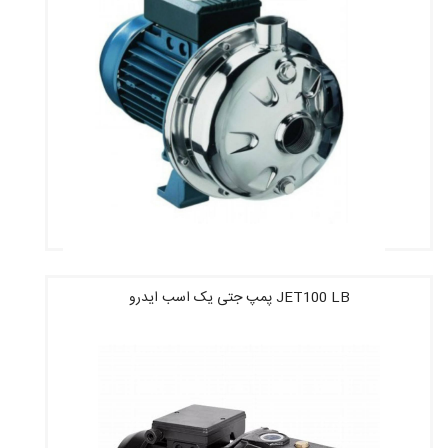
JET100 LB پمپ جتى یک اسب ایدرو
قیمت : 4,412,320 تومان