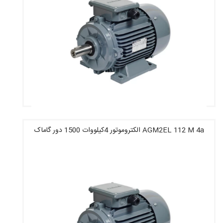
AGM2EL 112 M 4a الکتروموتور 4کیلووات 1500 دور گاماک
قیمت : 18,979,600 تومان