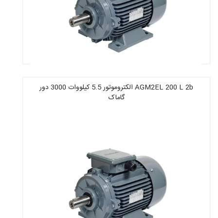
AGM2EL 200 L 2b الکتروموتور 5.5 کیلووات 3000 دور
گاماک
قیمت : 121,375,600 تومان