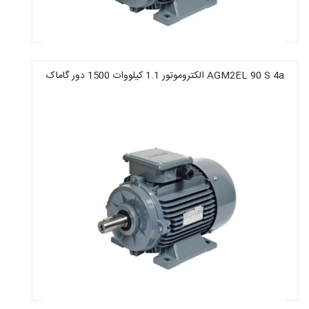
AGM2EL 90 S 4a الکتروموتور 1.1 کیلووات 1500 دور گاماک
قیمت : 7,166,800 تومان