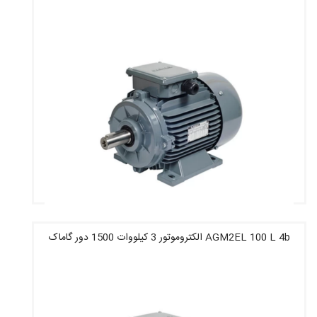
AGM2EL 100 L 4b الکتروموتور 3 کیلووات 1500 دور گاماک
قیمت : 15,860,800 تومان