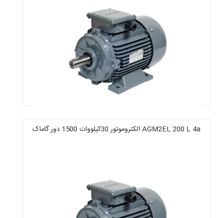
AGM2EL 200 L 4a الکتروموتور 30کیلووات 1500 دور گاماک
قیمت : 75,835,600 تومان