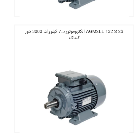
AGM2EL 132 S 2b الکتروموتور 7.5 کیلووات 3000 دور
گاماک
قیمت : 29,992,000 تومان