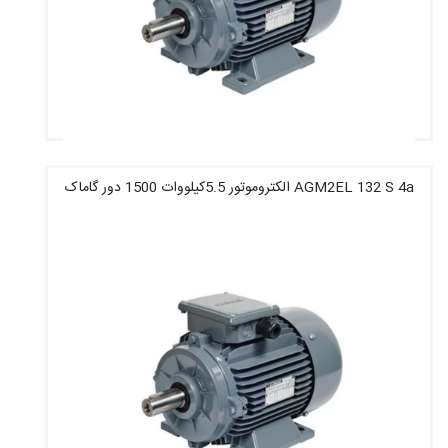
AGM2EL 132 S 4a الکتروموتور 5.5کیلووات 1500 دور گاماک
قیمت : 22,530,800 تومان