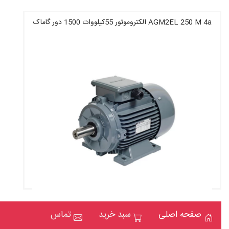
AGM2EL 250 M 4a الکتروموتور 55کیلووات 1500 دور گاماک
قیمت : 148,000,400 تومان
صفحه اصلی
سبد خرید
تماس
AGM2EL 71 M 6a الکتروموتور 0.18کیلووات 1000 دور
گاماک
قیمت : 175,784,400 تومان