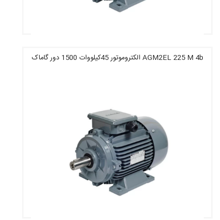
AGM2EL 225 M 4b الکتروموتور 45کیلووات 1500 دور گاماک
قیمت : 133,676,000 تومان