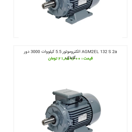
AGM2EL 132 S 2a الکتروموتور 5.5 کیلووات 3000 دور
گاماک
قیمت : 21,859,200 تومان