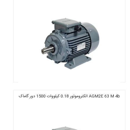
قیمت : 182,334,800 تومان
AGM2E 63 M 4b الکتروموتور 0.18 کیلووات 1500 دور گاماک
قیمت : 6,246,800 تومان