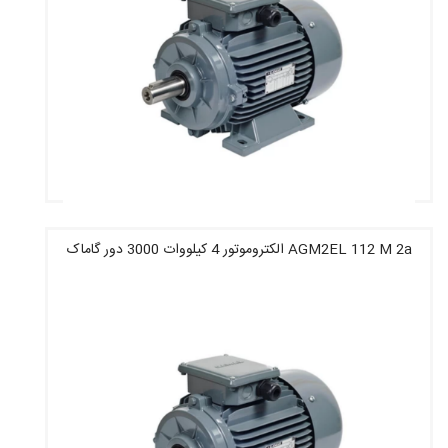
AGM2EL 112 M 2a الکتروموتور 4 کیلووات 3000 دور گاماک
قیمت : 16,716,400 تومان