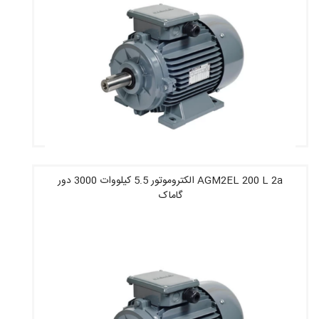
AGM2EL 200 L 2a الکتروموتور 5.5 کیلووات 3000 دور
گاماک
قیمت : 65,982,400 تومان