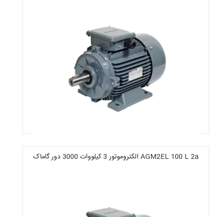
AGM2EL 100 L 2a الکتروموتور 3 کیلووات 3000 دور گاماک
قیمت : 11,877,200 تومان