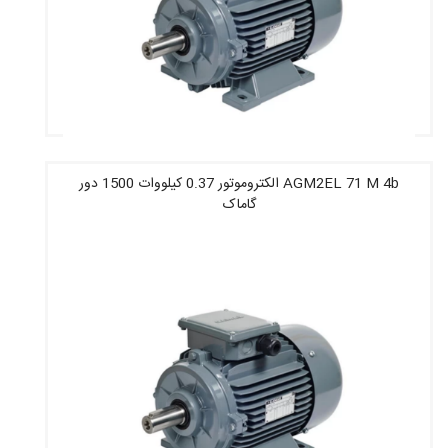
AGM2EL 71 M 4b الکتروموتور 0.37 کیلووات 1500 دور
گاماک
قیمت : 7,102,400 تومان