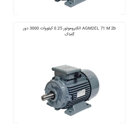
AGM2EL 71 M 2b الکتروموتور 0.25 کیلووات 3000 دور
گاماک
قیمت : 7,231,200 تومان