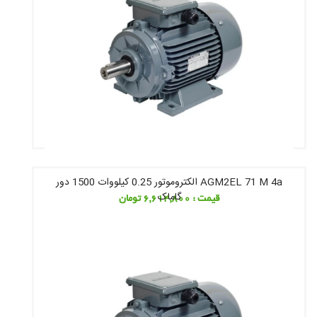
AGM2EL 71 M 4a الکتروموتور 0.25 کیلووات 1500 دور
گاماک
قیمت : 6,614,800 تومان