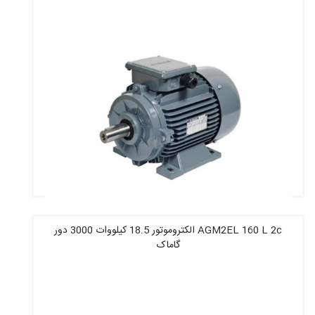
AGM2EL 160 L 2c الکتروموتور 18.5 کیلووات 3000 دور
گاماک
قیمت : 56,064,800 تومان