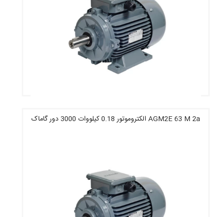
AGM2E 63 M 2a الکتروموتور 0.18 کیلووات 3000 دور گاماک
قیمت : 6,982,800 تومان