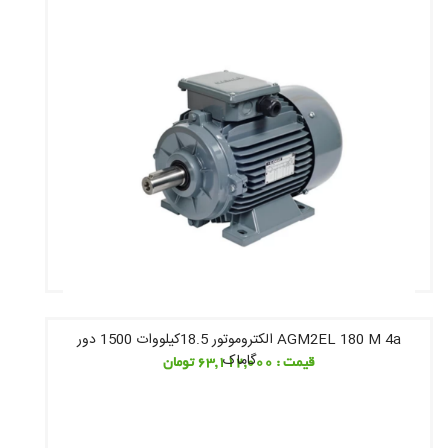
AGM2EL 180 M 4a الکتروموتور 18.5کیلووات 1500 دور
گاماک
قیمت : 63,112,000 تومان