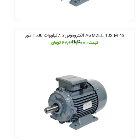
AGM2EL 132 M 4b الکتروموتور 7.5کیلووات 1500 دور
گاماک
قیمت : 27,977,200 تومان