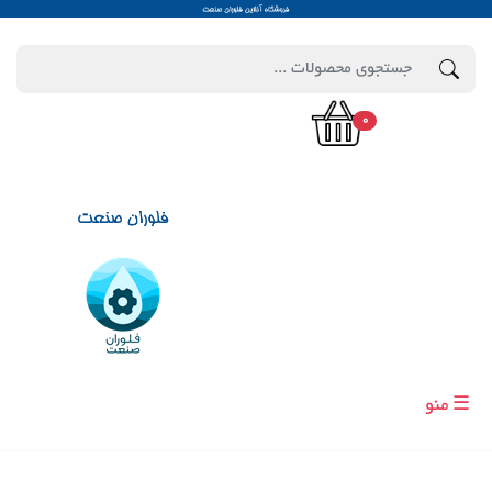
0
☰ منو