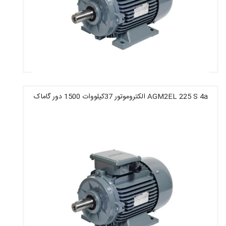
AGM2EL 225 S 4a الکتروموتور 37کیلووات 1500 دور گاماک
قیمت : 105,643,600 تومان