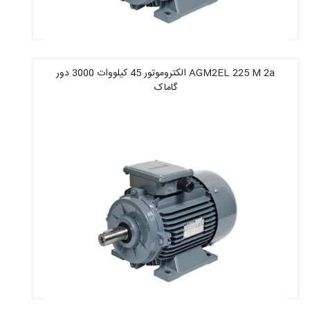
AGM2EL 225 M 2a الکتروموتور 45 کیلووات 3000 دور
گاماک
قیمت : 130,557,200 تومان