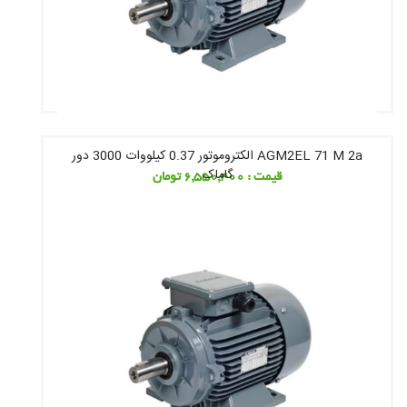
AGM2EL 71 M 2a الکتروموتور 0.37 کیلووات 3000 دور
گاماک
قیمت : 6,550,400 تومان